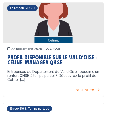
Le réseau GEYVO
22 septembre 2025
Geyvo
Profil disponible sur le Val d’Oise :
Céline, Manager QHSE
Entreprises du Département du Val d’Oise : besoin d’un
renfort QHSE à temps partiel ? Découvrez le profil de
Céline, […]
Lire la suite
Enjeux RH & Temps partagé
17 juillet 2025
Geyvo