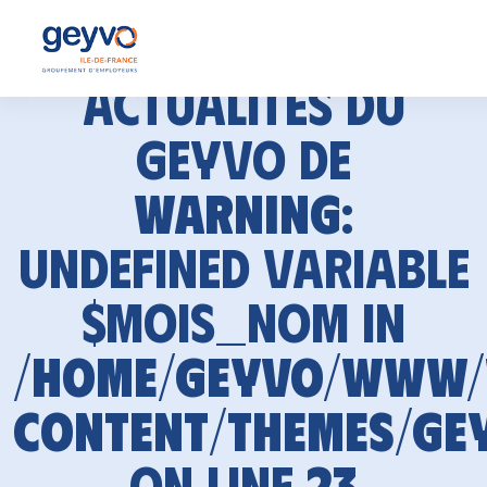
Actualités du
GEYVO de
Warning
:
Undefined variable
$mois_nom in
/home/geyvo/www
content/themes/ge
on line
23