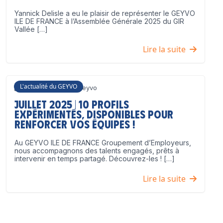
Yannick Delisle a eu le plaisir de représenter le GEYVO
ILE DE FRANCE à l’Assemblée Générale 2025 du GIR
Vallée […]
Lire la suite
L'actualité du GEYVO
3 juillet 2025
Geyvo
Juillet 2025 | 10 profils
expérimentés, disponibles pour
renforcer vos équipes !
Au GEYVO ILE DE FRANCE Groupement d’Employeurs,
nous accompagnons des talents engagés, prêts à
intervenir en temps partagé. Découvrez-les ! […]
Lire la suite