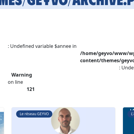
: Undefined variable $annee in
/home/geyvo/www/w
content/themes/geyvo
: Unde
Warning
on line
121
Le réseau GEYVO
L