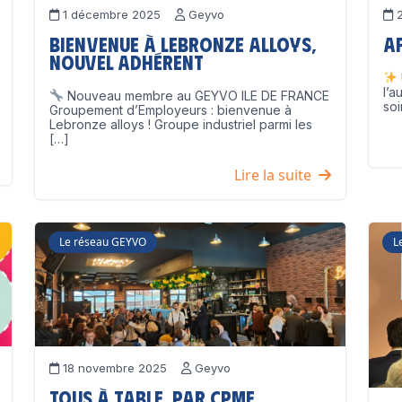
1 décembre 2025
Geyvo
2
Bienvenue à Lebronze Alloys,
A
nouvel adhérent
l’a
Nouveau membre au GEYVO ILE DE FRANCE
soi
Groupement d’Employeurs : bienvenue à
Lebronze alloys ! Groupe industriel parmi les
[…]
Lire la suite
Le réseau GEYVO
L
18 novembre 2025
Geyvo
Tous à table, par CPME