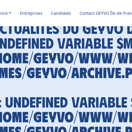
ance
Entreprises
Candidats
Contact GEYVO Île-de-Fra
ctualités du GEYVO 
Undefined variable $
home/geyvo/www/w
mes/geyvo/archive.
: Undefined variable
home/geyvo/www/w
mes/geyvo/archive.