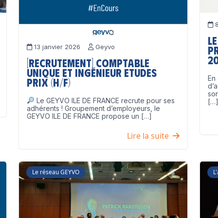
8
Le
13 janvier 2026
Geyvo
p
2
[Recrutement] Comptable
unique et Ingénieur Etudes
En 
Prix (H/F)
d’a
son
Le GEYVO ILE DE FRANCE recrute pour ses
[…
adhérents ! Groupement d’employeurs, le
GEYVO ILE DE FRANCE propose un […]
Lire la suite
Le réseau GEYVO
L