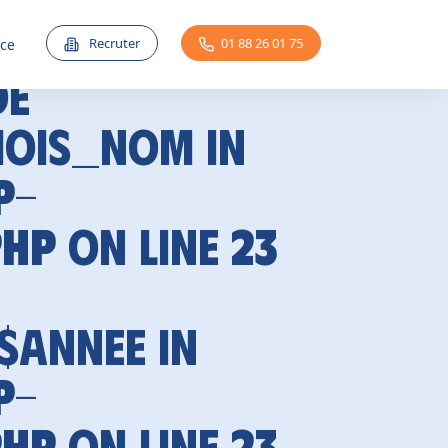
Recruter
01 88 26 01 75
nce
de
mois_nom in
p-
php
on line
23
 $annee in
p-
php
on line
23