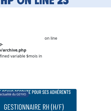
on line
p-
/archive.php
fined variable $mois in
'actualité du GEYVO