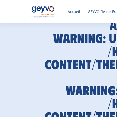
Accueil
GEYVO
Île-de-Fr
A
Warning
: 
/
content/the
Warning
/
content/the