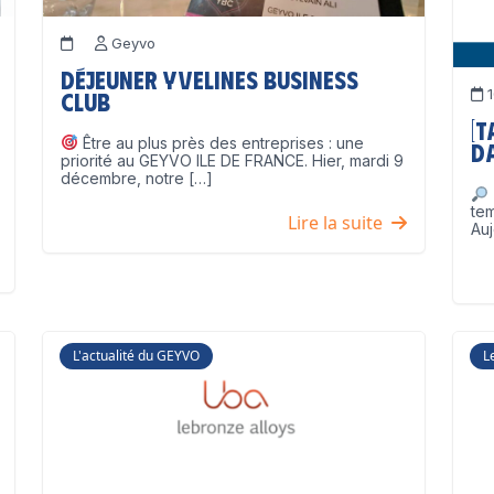
Geyvo
Déjeuner Yvelines Business
1
Club
[
Être au plus près des entreprises : une
D
priorité au GEYVO ILE DE FRANCE. Hier, mardi 9
décembre, notre […]
te
Lire la suite
Auj
L'actualité du GEYVO
L