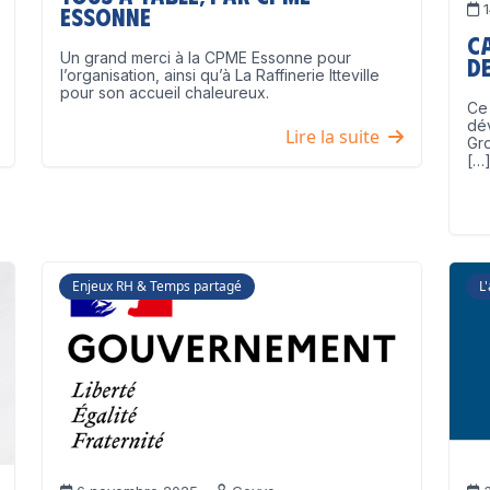
1
Essonne
C
Un grand merci à la CPME Essonne pour
de
l’organisation, ainsi qu’à La Raffinerie Itteville
pour son accueil chaleureux.
Ce 
dé
Lire la suite
Gro
[…
Enjeux RH & Temps partagé
L