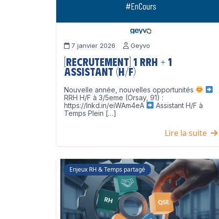
7 janvier 2026
Geyvo
[Recrutement] 1 RRH + 1
Assistant (H/F)
Nouvelle année, nouvelles opportunités
RRH H/F à 3/5eme (Orsay, 91) :
https://lnkd.in/eiWAm4eA
Assistant H/F à
Temps Plein […]
Lire la suite
Enjeux RH & Temps partagé