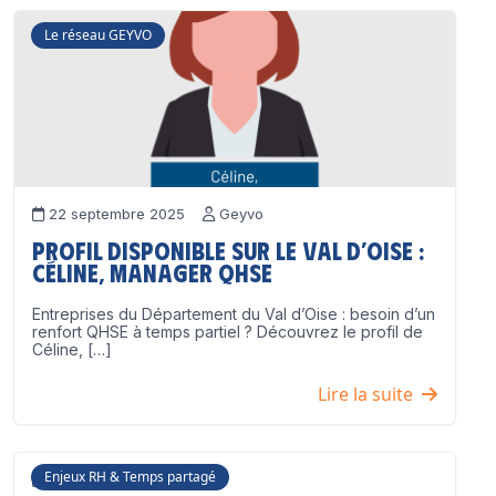
Le réseau GEYVO
22 septembre 2025
Geyvo
Profil disponible sur le Val d’Oise :
Céline, Manager QHSE
Entreprises du Département du Val d’Oise : besoin d’un
renfort QHSE à temps partiel ? Découvrez le profil de
Céline, […]
Lire la suite
Enjeux RH & Temps partagé
17 juillet 2025
Geyvo