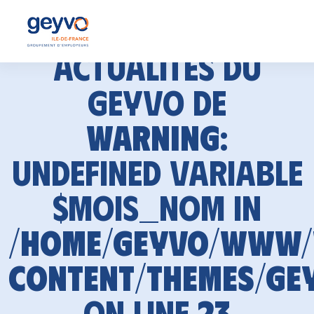
Actualités du
GEYVO de
Warning
:
Undefined variable
$mois_nom in
/home/geyvo/www
content/themes/ge
on line
23