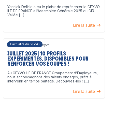
Yannick Delisle a eu le plaisir de représenter le GEYVO
ILE DE FRANCE à l’Assemblée Générale 2025 du GIR
Vallée […]
Lire la suite
L'actualité du GEYVO
3 juillet 2025
Geyvo
Juillet 2025 | 10 profils
expérimentés, disponibles pour
renforcer vos équipes !
Au GEYVO ILE DE FRANCE Groupement d’Employeurs,
nous accompagnons des talents engagés, prêts à
intervenir en temps partagé. Découvrez-les ! […]
Lire la suite