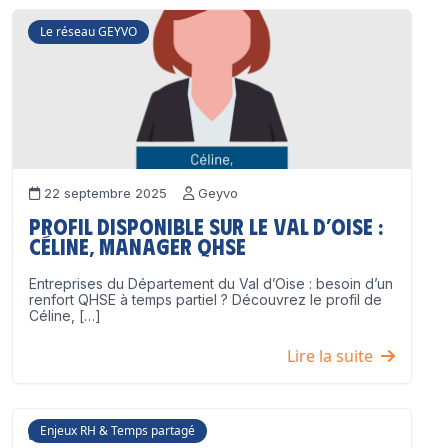
Le réseau GEYVO
22 septembre 2025
Geyvo
Profil disponible sur le Val d’Oise :
Céline, Manager QHSE
Entreprises du Département du Val d’Oise : besoin d’un
renfort QHSE à temps partiel ? Découvrez le profil de
Céline, […]
Lire la suite
Enjeux RH & Temps partagé
17 juillet 2025
Geyvo