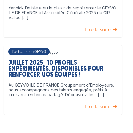
Yannick Delisle a eu le plaisir de représenter le GEYVO
ILE DE FRANCE à l’Assemblée Générale 2025 du GIR
Vallée […]
Lire la suite
L'actualité du GEYVO
3 juillet 2025
Geyvo
Juillet 2025 | 10 profils
expérimentés, disponibles pour
renforcer vos équipes !
Au GEYVO ILE DE FRANCE Groupement d’Employeurs,
nous accompagnons des talents engagés, prêts à
intervenir en temps partagé. Découvrez-les ! […]
Lire la suite