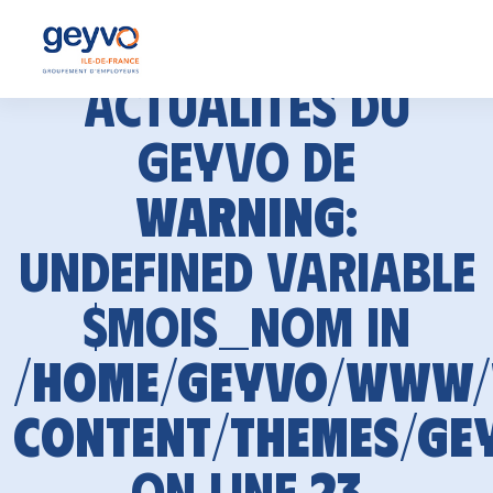
Actualités du
GEYVO de
Warning
:
Undefined variable
$mois_nom in
/home/geyvo/www
content/themes/ge
on line
23