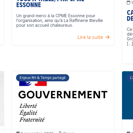
1
Essonne
C
Un grand merci à la CPME Essonne pour
de
l’organisation, ainsi qu’à La Raffinerie Itteville
pour son accueil chaleureux.
Ce 
dé
Lire la suite
Gro
[…
Enjeux RH & Temps partagé
L