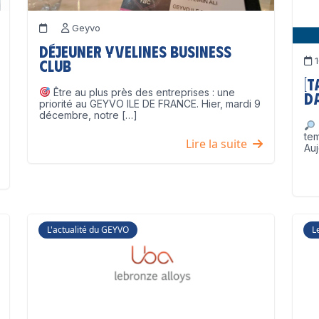
Geyvo
Déjeuner Yvelines Business
1
Club
[
Être au plus près des entreprises : une
D
priorité au GEYVO ILE DE FRANCE. Hier, mardi 9
décembre, notre […]
te
Lire la suite
Auj
L'actualité du GEYVO
L