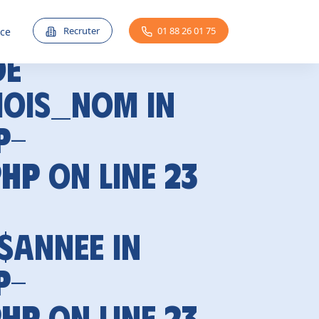
Recruter
01 88 26 01 75
nce
de
mois_nom in
p-
php
on line
23
 $annee in
p-
php
on line
23