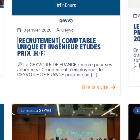
8
Le
13 janvier 2026
Geyvo
p
2
[Recrutement] Comptable
unique et Ingénieur Etudes
En 
Prix (H/F)
d’a
son
Le GEYVO ILE DE FRANCE recrute pour ses
[…
adhérents ! Groupement d’employeurs, le
GEYVO ILE DE FRANCE propose un […]
Lire la suite
Le réseau GEYVO
L