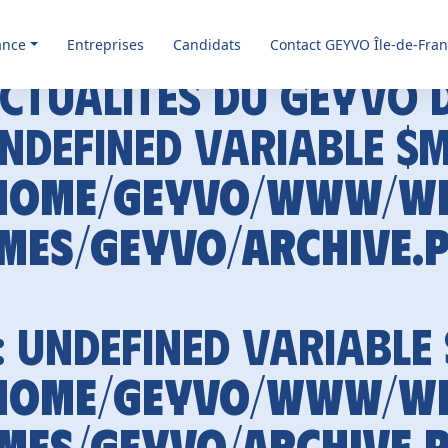
ance
Entreprises
Candidats
Contact GEYVO Île-de-Fra
ctualités du GEYVO 
Undefined variable $
home/geyvo/www/w
mes/geyvo/archive.
: Undefined variable
home/geyvo/www/w
mes/geyvo/archive.