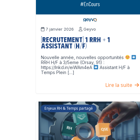
7 janvier 2026
Geyvo
[Recrutement] 1 RRH + 1
Assistant (H/F)
Nouvelle année, nouvelles opportunités
RRH H/F à 3/5eme (Orsay, 91) :
https://lnkd.in/eiWAm4eA
Assistant H/F à
Temps Plein […]
Lire la suite
Enjeux RH & Temps partagé