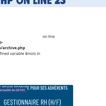
on line
p-
/archive.php
fined variable $mois in
'actualité du GEYVO