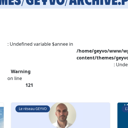
: Undefined variable $annee in
/home/geyvo/www/w
content/themes/geyvo
: Unde
Warning
on line
121
Le réseau GEYVO
L