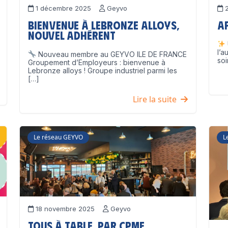
1 décembre 2025
Geyvo
2
Bienvenue à Lebronze Alloys,
A
nouvel adhérent
l’a
Nouveau membre au GEYVO ILE DE FRANCE
soi
Groupement d’Employeurs : bienvenue à
Lebronze alloys ! Groupe industriel parmi les
[…]
Lire la suite
Le réseau GEYVO
L
18 novembre 2025
Geyvo
Tous à table, par CPME