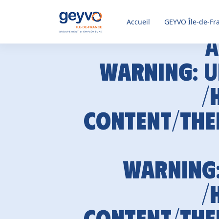
Accueil
GEYVO
Île-de-Fr
A
Warning
: 
/
content/the
Warning
/
content/the