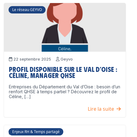
Le réseau GEYVO
22 septembre 2025
Geyvo
Profil disponible sur le Val d’Oise :
Céline, Manager QHSE
Entreprises du Département du Val d’Oise : besoin d’un
renfort QHSE à temps partiel ? Découvrez le profil de
Céline, […]
Lire la suite
Enjeux RH & Temps partagé
17 juillet 2025
Geyvo