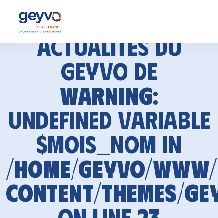
Actualités du
GEYVO de
Warning
:
Undefined variable
$mois_nom in
/home/geyvo/www
content/themes/ge
on line
23