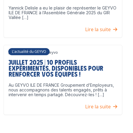
Yannick Delisle a eu le plaisir de représenter le GEYVO
ILE DE FRANCE à l’Assemblée Générale 2025 du GIR
Vallée […]
Lire la suite
L'actualité du GEYVO
3 juillet 2025
Geyvo
Juillet 2025 | 10 profils
expérimentés, disponibles pour
renforcer vos équipes !
Au GEYVO ILE DE FRANCE Groupement d’Employeurs,
nous accompagnons des talents engagés, prêts à
intervenir en temps partagé. Découvrez-les ! […]
Lire la suite