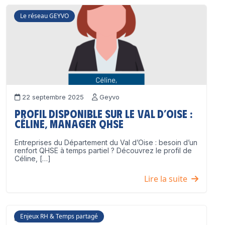
Le réseau GEYVO
22 septembre 2025
Geyvo
Profil disponible sur le Val d’Oise :
Céline, Manager QHSE
Entreprises du Département du Val d’Oise : besoin d’un
renfort QHSE à temps partiel ? Découvrez le profil de
Céline, […]
Lire la suite
Enjeux RH & Temps partagé
17 juillet 2025
Geyvo