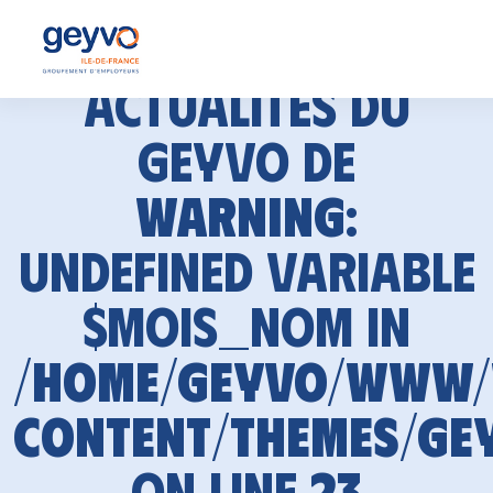
Actualités du
GEYVO de
Warning
:
Undefined variable
$mois_nom in
/home/geyvo/www
content/themes/ge
on line
23