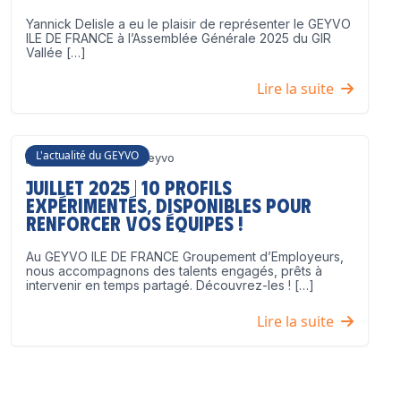
Yannick Delisle a eu le plaisir de représenter le GEYVO
ILE DE FRANCE à l’Assemblée Générale 2025 du GIR
Vallée […]
Lire la suite
L'actualité du GEYVO
3 juillet 2025
Geyvo
Juillet 2025 | 10 profils
expérimentés, disponibles pour
renforcer vos équipes !
Au GEYVO ILE DE FRANCE Groupement d’Employeurs,
nous accompagnons des talents engagés, prêts à
intervenir en temps partagé. Découvrez-les ! […]
Lire la suite