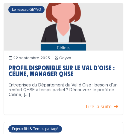
Le réseau GEYVO
22 septembre 2025
Geyvo
Profil disponible sur le Val d’Oise :
Céline, Manager QHSE
Entreprises du Département du Val d’Oise : besoin d’un
renfort QHSE à temps partiel ? Découvrez le profil de
Céline, […]
Lire la suite
Enjeux RH & Temps partagé
17 juillet 2025
Geyvo