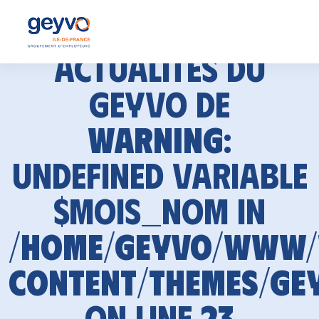
Actualités du
GEYVO de
Warning
:
Undefined variable
$mois_nom in
/home/geyvo/www
content/themes/ge
on line
23