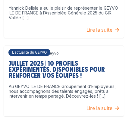
Yannick Delisle a eu le plaisir de représenter le GEYVO
ILE DE FRANCE à l’Assemblée Générale 2025 du GIR
Vallée […]
Lire la suite
L'actualité du GEYVO
3 juillet 2025
Geyvo
Juillet 2025 | 10 profils
expérimentés, disponibles pour
renforcer vos équipes !
Au GEYVO ILE DE FRANCE Groupement d’Employeurs,
nous accompagnons des talents engagés, prêts à
intervenir en temps partagé. Découvrez-les ! […]
Lire la suite