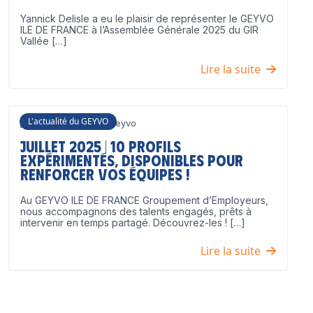
Yannick Delisle a eu le plaisir de représenter le GEYVO
ILE DE FRANCE à l’Assemblée Générale 2025 du GIR
Vallée […]
Lire la suite
L'actualité du GEYVO
3 juillet 2025
Geyvo
Juillet 2025 | 10 profils
expérimentés, disponibles pour
renforcer vos équipes !
Au GEYVO ILE DE FRANCE Groupement d’Employeurs,
nous accompagnons des talents engagés, prêts à
intervenir en temps partagé. Découvrez-les ! […]
Lire la suite