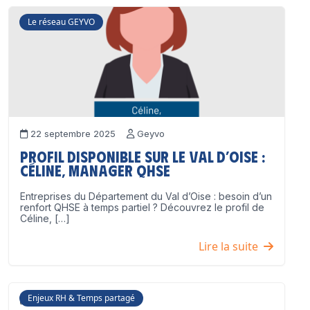
Le réseau GEYVO
22 septembre 2025
Geyvo
Profil disponible sur le Val d’Oise :
Céline, Manager QHSE
Entreprises du Département du Val d’Oise : besoin d’un
renfort QHSE à temps partiel ? Découvrez le profil de
Céline, […]
Lire la suite
Enjeux RH & Temps partagé
17 juillet 2025
Geyvo