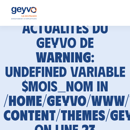
Actualités du
GEYVO de
Warning
:
Undefined variable
$mois_nom in
/home/geyvo/www
content/themes/ge
on line
23