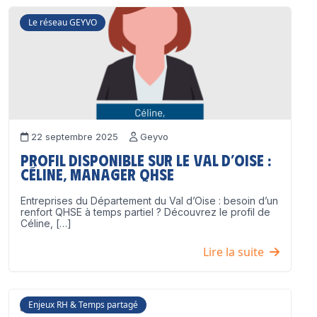
Le réseau GEYVO
22 septembre 2025
Geyvo
Profil disponible sur le Val d’Oise :
Céline, Manager QHSE
Entreprises du Département du Val d’Oise : besoin d’un
renfort QHSE à temps partiel ? Découvrez le profil de
Céline, […]
Lire la suite
Enjeux RH & Temps partagé
17 juillet 2025
Geyvo