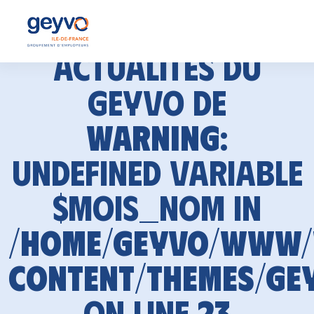
Actualités du
GEYVO de
Warning
:
Undefined variable
$mois_nom in
/home/geyvo/www
content/themes/ge
on line
23