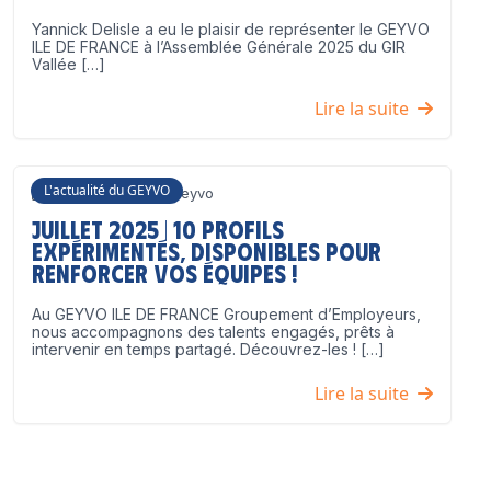
Yannick Delisle a eu le plaisir de représenter le GEYVO
ILE DE FRANCE à l’Assemblée Générale 2025 du GIR
Vallée […]
Lire la suite
L'actualité du GEYVO
3 juillet 2025
Geyvo
Juillet 2025 | 10 profils
expérimentés, disponibles pour
renforcer vos équipes !
Au GEYVO ILE DE FRANCE Groupement d’Employeurs,
nous accompagnons des talents engagés, prêts à
intervenir en temps partagé. Découvrez-les ! […]
Lire la suite