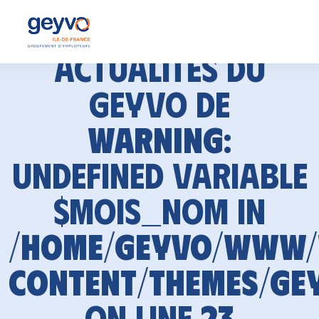
Actualités du
GEYVO de
Warning
:
Undefined variable
$mois_nom in
/home/geyvo/www
content/themes/ge
on line
23