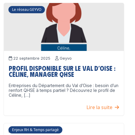
Le réseau GEYVO
22 septembre 2025
Geyvo
Profil disponible sur le Val d’Oise :
Céline, Manager QHSE
Entreprises du Département du Val d’Oise : besoin d’un
renfort QHSE à temps partiel ? Découvrez le profil de
Céline, […]
Lire la suite
Enjeux RH & Temps partagé
17 juillet 2025
Geyvo