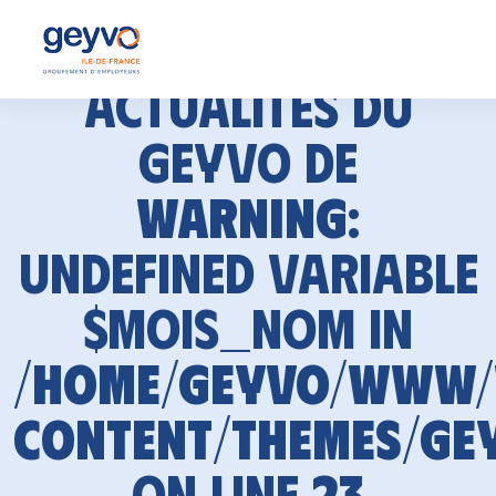
Actualités du
GEYVO de
Warning
:
Undefined variable
$mois_nom in
/home/geyvo/www
content/themes/ge
on line
23