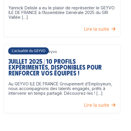
Yannick Delisle a eu le plaisir de représenter le GEYVO
ILE DE FRANCE à l’Assemblée Générale 2025 du GIR
Vallée […]
Lire la suite
L'actualité du GEYVO
3 juillet 2025
Geyvo
Juillet 2025 | 10 profils
expérimentés, disponibles pour
renforcer vos équipes !
Au GEYVO ILE DE FRANCE Groupement d’Employeurs,
nous accompagnons des talents engagés, prêts à
intervenir en temps partagé. Découvrez-les ! […]
Lire la suite