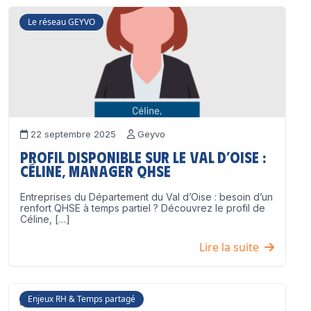
Le réseau GEYVO
22 septembre 2025
Geyvo
Profil disponible sur le Val d’Oise :
Céline, Manager QHSE
Entreprises du Département du Val d’Oise : besoin d’un
renfort QHSE à temps partiel ? Découvrez le profil de
Céline, […]
Lire la suite
Enjeux RH & Temps partagé
17 juillet 2025
Geyvo