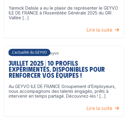
Yannick Delisle a eu le plaisir de représenter le GEYVO
ILE DE FRANCE à l’Assemblée Générale 2025 du GIR
Vallée […]
Lire la suite
L'actualité du GEYVO
3 juillet 2025
Geyvo
Juillet 2025 | 10 profils
expérimentés, disponibles pour
renforcer vos équipes !
Au GEYVO ILE DE FRANCE Groupement d’Employeurs,
nous accompagnons des talents engagés, prêts à
intervenir en temps partagé. Découvrez-les ! […]
Lire la suite