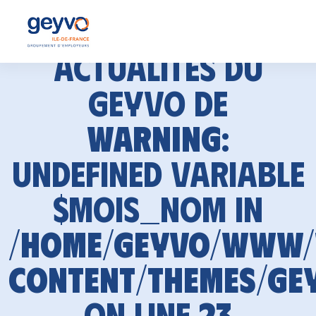
Actualités du
GEYVO de
Warning
:
Undefined variable
$mois_nom in
/home/geyvo/www
content/themes/ge
on line
23