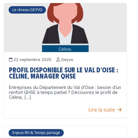
Le réseau GEYVO
22 septembre 2025
Geyvo
Profil disponible sur le Val d’Oise :
Céline, Manager QHSE
Entreprises du Département du Val d’Oise : besoin d’un
renfort QHSE à temps partiel ? Découvrez le profil de
Céline, […]
Lire la suite
Enjeux RH & Temps partagé
17 juillet 2025
Geyvo