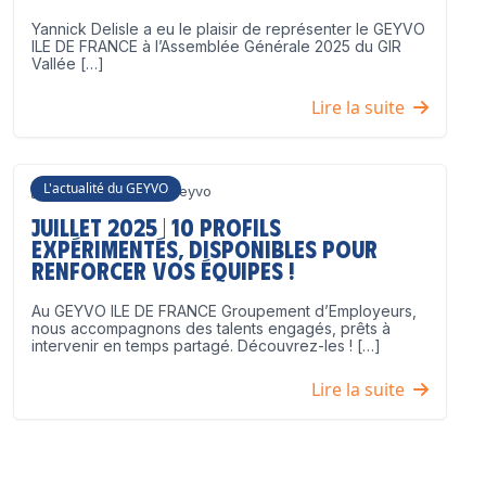
Yannick Delisle a eu le plaisir de représenter le GEYVO
ILE DE FRANCE à l’Assemblée Générale 2025 du GIR
Vallée […]
Lire la suite
L'actualité du GEYVO
3 juillet 2025
Geyvo
Juillet 2025 | 10 profils
expérimentés, disponibles pour
renforcer vos équipes !
Au GEYVO ILE DE FRANCE Groupement d’Employeurs,
nous accompagnons des talents engagés, prêts à
intervenir en temps partagé. Découvrez-les ! […]
Lire la suite