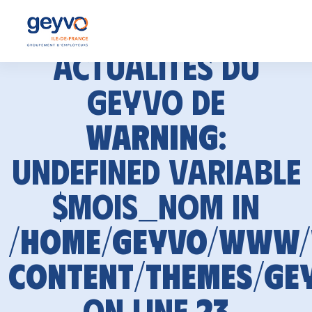
Actualités du
GEYVO de
Warning
:
Undefined variable
$mois_nom in
/home/geyvo/www
content/themes/ge
on line
23