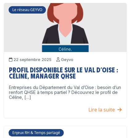
Le réseau GEYVO
22 septembre 2025
Geyvo
Profil disponible sur le Val d’Oise :
Céline, Manager QHSE
Entreprises du Département du Val d’Oise : besoin d’un
renfort QHSE à temps partiel ? Découvrez le profil de
Céline, […]
Lire la suite
Enjeux RH & Temps partagé
17 juillet 2025
Geyvo