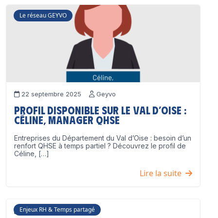
Le réseau GEYVO
22 septembre 2025
Geyvo
Profil disponible sur le Val d’Oise :
Céline, Manager QHSE
Entreprises du Département du Val d’Oise : besoin d’un
renfort QHSE à temps partiel ? Découvrez le profil de
Céline, […]
Lire la suite
Enjeux RH & Temps partagé
17 juillet 2025
Geyvo