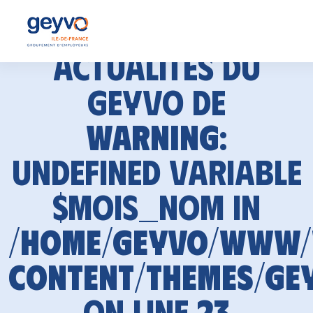
Actualités du
GEYVO de
Warning
:
Undefined variable
$mois_nom in
/home/geyvo/www
content/themes/ge
on line
23