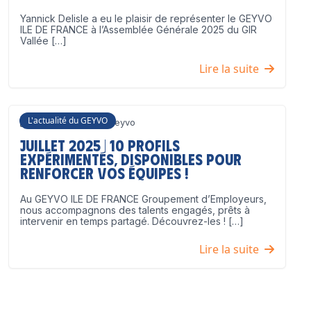
Yannick Delisle a eu le plaisir de représenter le GEYVO
ILE DE FRANCE à l’Assemblée Générale 2025 du GIR
Vallée […]
Lire la suite
L'actualité du GEYVO
3 juillet 2025
Geyvo
Juillet 2025 | 10 profils
expérimentés, disponibles pour
renforcer vos équipes !
Au GEYVO ILE DE FRANCE Groupement d’Employeurs,
nous accompagnons des talents engagés, prêts à
intervenir en temps partagé. Découvrez-les ! […]
Lire la suite