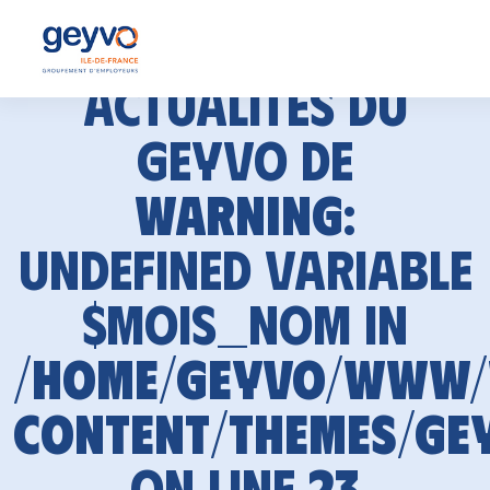
Actualités du
GEYVO de
Warning
:
Undefined variable
$mois_nom in
/home/geyvo/www
content/themes/ge
on line
23