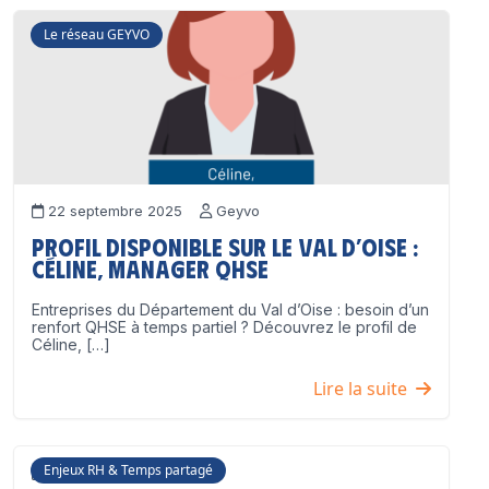
Le réseau GEYVO
22 septembre 2025
Geyvo
Profil disponible sur le Val d’Oise :
Céline, Manager QHSE
Entreprises du Département du Val d’Oise : besoin d’un
renfort QHSE à temps partiel ? Découvrez le profil de
Céline, […]
Lire la suite
Enjeux RH & Temps partagé
17 juillet 2025
Geyvo