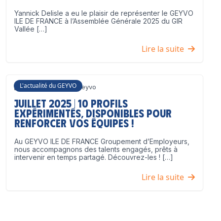
Yannick Delisle a eu le plaisir de représenter le GEYVO
ILE DE FRANCE à l’Assemblée Générale 2025 du GIR
Vallée […]
Lire la suite
L'actualité du GEYVO
3 juillet 2025
Geyvo
Juillet 2025 | 10 profils
expérimentés, disponibles pour
renforcer vos équipes !
Au GEYVO ILE DE FRANCE Groupement d’Employeurs,
nous accompagnons des talents engagés, prêts à
intervenir en temps partagé. Découvrez-les ! […]
Lire la suite