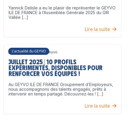
Yannick Delisle a eu le plaisir de représenter le GEYVO
ILE DE FRANCE à l’Assemblée Générale 2025 du GIR
Vallée […]
Lire la suite
L'actualité du GEYVO
3 juillet 2025
Geyvo
Juillet 2025 | 10 profils
expérimentés, disponibles pour
renforcer vos équipes !
Au GEYVO ILE DE FRANCE Groupement d’Employeurs,
nous accompagnons des talents engagés, prêts à
intervenir en temps partagé. Découvrez-les ! […]
Lire la suite