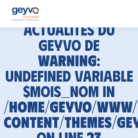
Actualités du
GEYVO de
Warning
:
Undefined variable
$mois_nom in
/home/geyvo/www
content/themes/ge
on line
23