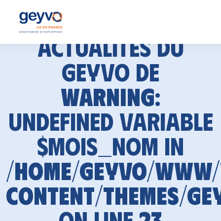
Actualités du
GEYVO de
Warning
:
Undefined variable
$mois_nom in
/home/geyvo/www
content/themes/ge
on line
23