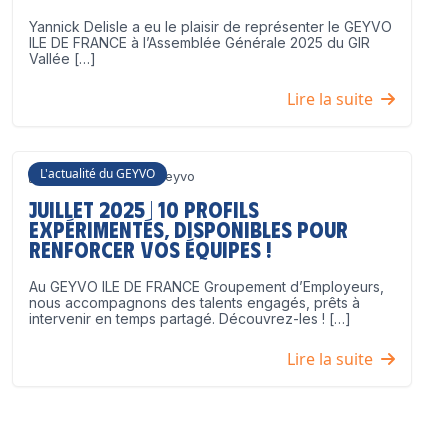
Yannick Delisle a eu le plaisir de représenter le GEYVO
ILE DE FRANCE à l’Assemblée Générale 2025 du GIR
Vallée […]
Lire la suite
L'actualité du GEYVO
3 juillet 2025
Geyvo
Juillet 2025 | 10 profils
expérimentés, disponibles pour
renforcer vos équipes !
Au GEYVO ILE DE FRANCE Groupement d’Employeurs,
nous accompagnons des talents engagés, prêts à
intervenir en temps partagé. Découvrez-les ! […]
Lire la suite