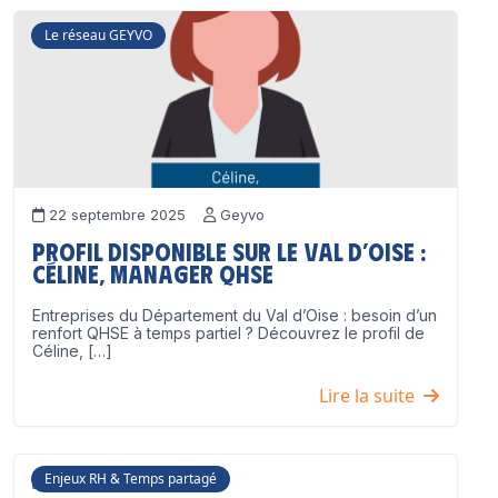
Le réseau GEYVO
22 septembre 2025
Geyvo
Profil disponible sur le Val d’Oise :
Céline, Manager QHSE
Entreprises du Département du Val d’Oise : besoin d’un
renfort QHSE à temps partiel ? Découvrez le profil de
Céline, […]
Lire la suite
Enjeux RH & Temps partagé
17 juillet 2025
Geyvo