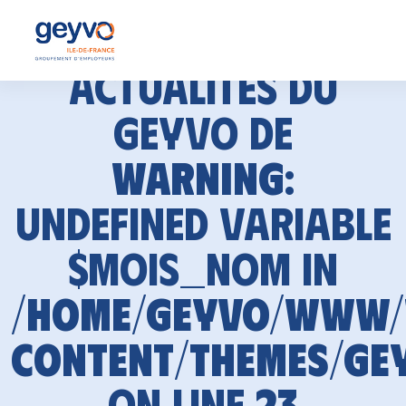
Actualités du
GEYVO de
Warning
:
Undefined variable
$mois_nom in
/home/geyvo/www
content/themes/ge
on line
23