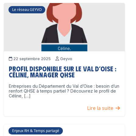
Le réseau GEYVO
22 septembre 2025
Geyvo
Profil disponible sur le Val d’Oise :
Céline, Manager QHSE
Entreprises du Département du Val d’Oise : besoin d’un
renfort QHSE à temps partiel ? Découvrez le profil de
Céline, […]
Lire la suite
Enjeux RH & Temps partagé
17 juillet 2025
Geyvo