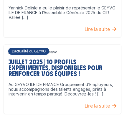
Yannick Delisle a eu le plaisir de représenter le GEYVO
ILE DE FRANCE à l’Assemblée Générale 2025 du GIR
Vallée […]
Lire la suite
L'actualité du GEYVO
3 juillet 2025
Geyvo
Juillet 2025 | 10 profils
expérimentés, disponibles pour
renforcer vos équipes !
Au GEYVO ILE DE FRANCE Groupement d’Employeurs,
nous accompagnons des talents engagés, prêts à
intervenir en temps partagé. Découvrez-les ! […]
Lire la suite