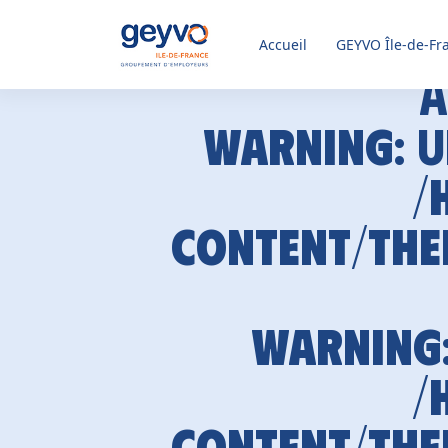
Accueil
GEYVO
Île-de-Fr
A
Warning
: 
/
content/the
Warning
/
content/the