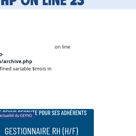
on line
p-
/archive.php
fined variable $mois in
'actualité du GEYVO