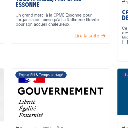
1
Essonne
C
Un grand merci à la CPME Essonne pour
de
l’organisation, ainsi qu’à La Raffinerie Itteville
pour son accueil chaleureux.
Ce 
dé
Lire la suite
Gro
[…
Enjeux RH & Temps partagé
L