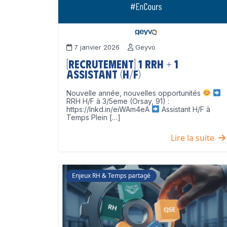
7 janvier 2026
Geyvo
[Recrutement] 1 RRH + 1
Assistant (H/F)
Nouvelle année, nouvelles opportunités
RRH H/F à 3/5eme (Orsay, 91) :
https://lnkd.in/eiWAm4eA
Assistant H/F à
Temps Plein […]
Lire la suite
Enjeux RH & Temps partagé