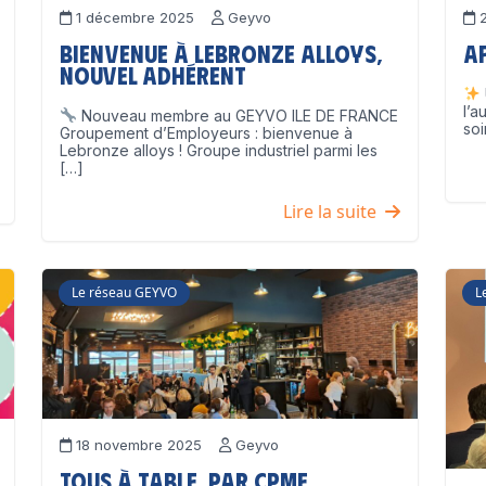
1 décembre 2025
Geyvo
2
Bienvenue à Lebronze Alloys,
A
nouvel adhérent
l’a
Nouveau membre au GEYVO ILE DE FRANCE
soi
Groupement d’Employeurs : bienvenue à
Lebronze alloys ! Groupe industriel parmi les
[…]
Lire la suite
Le réseau GEYVO
L
18 novembre 2025
Geyvo
Tous à table, par CPME