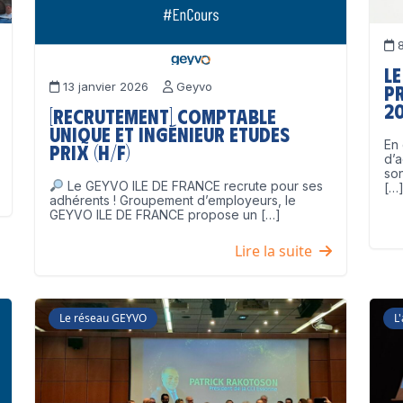
8
Le
13 janvier 2026
Geyvo
p
2
[Recrutement] Comptable
unique et Ingénieur Etudes
En 
Prix (H/F)
d’a
son
Le GEYVO ILE DE FRANCE recrute pour ses
[…
adhérents ! Groupement d’employeurs, le
GEYVO ILE DE FRANCE propose un […]
Lire la suite
Le réseau GEYVO
L