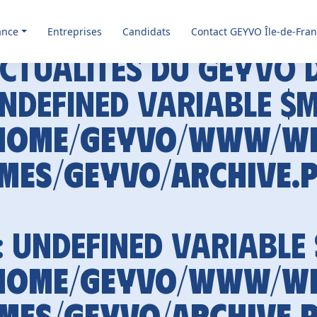
ance
Entreprises
Candidats
Contact GEYVO Île-de-Fra
ctualités du GEYVO 
Undefined variable $
home/geyvo/www/w
mes/geyvo/archive.
: Undefined variable
home/geyvo/www/w
mes/geyvo/archive.