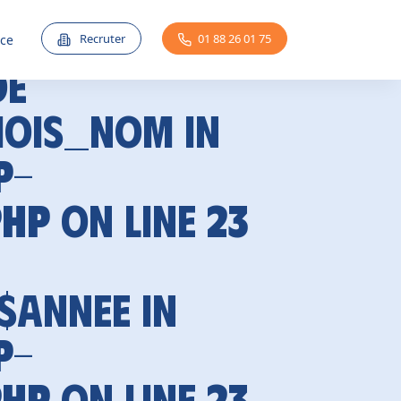
Recruter
01 88 26 01 75
nce
de
mois_nom in
p-
php
on line
23
 $annee in
p-
php
on line
23