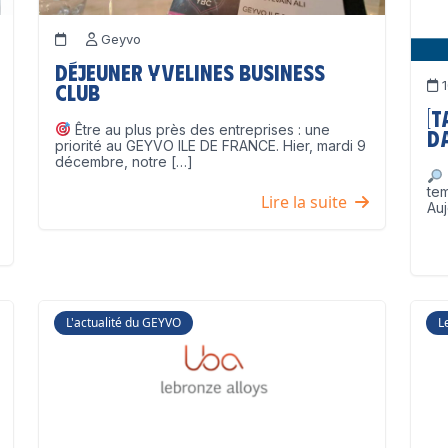
Geyvo
Déjeuner Yvelines Business
1
Club
[
Être au plus près des entreprises : une
D
priorité au GEYVO ILE DE FRANCE. Hier, mardi 9
décembre, notre […]
te
Lire la suite
Auj
L'actualité du GEYVO
L