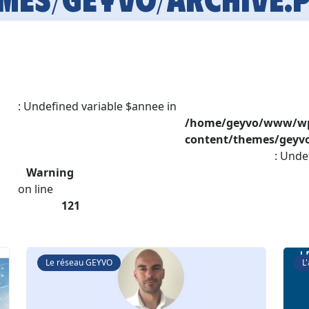
: Undefined variable $annee in
/home/geyvo/www/w
content/themes/geyvo
: Unde
Warning
on line
121
Le réseau GEYVO
L