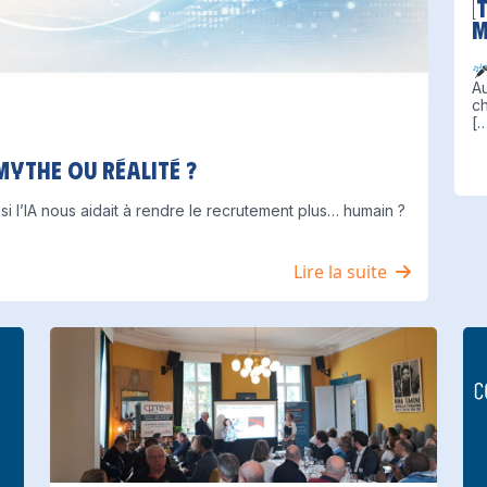
[
M
Au
c
[
 mythe ou réalité ?
 si l’IA nous aidait à rendre le recrutement plus… humain ?
Lire la suite