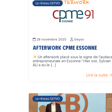
Le réseau GEYVO
28 novembre 2025
Geyvo
Afterwork CPME Essonne
Un afterwork placé sous le signe de l’audac
entrepreneuriale en Essonne ! Hier soir, Sylvain
ALI a eu le […]
Lire la suite
Le réseau GEYVO