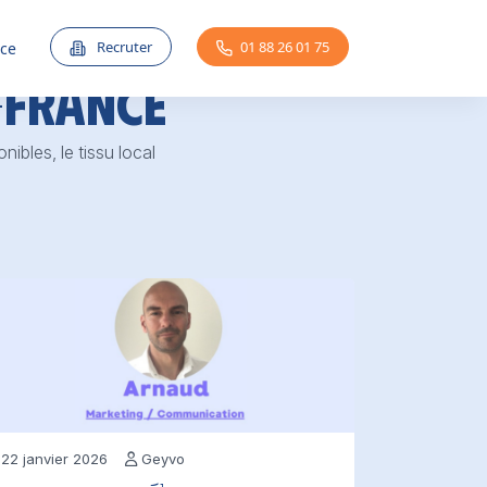
Recruter
01 88 26 01 75
nce
-France
ibles, le tissu local
22 janvier 2026
Geyvo